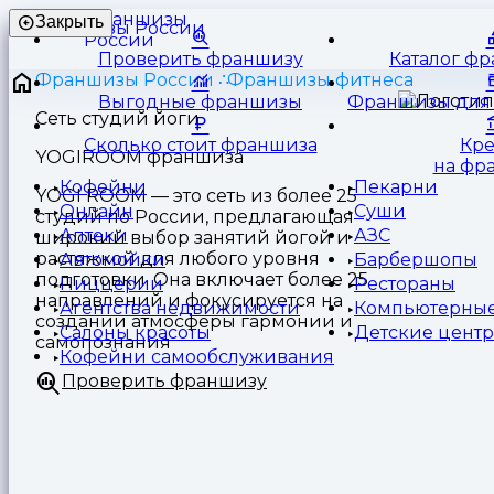
Франшизы
Закрыть
России
Проверить франшизу
Каталог ф
Франшизы России
Франшизы фитнеса
Выгодные франшизы
Франшизы для 
Сеть студий йоги
Сколько стоит франшиза
Кр
YOGIROOM франшиза
на фр
Кофейни
Пекарни
YOGI ROOM — это сеть из более 25
Онлайн
Суши
студий по России, предлагающая
Аптеки
АЗС
широкий выбор занятий йогой и
растяжкой для любого уровня
Автомойки
Барбершопы
подготовки. Она включает более 25
Пиццерии
Рестораны
направлений и фокусируется на
Агентства недвижимости
Компьютерные
создании атмосферы гармонии и
Салоны красоты
Детские цент
самопознания
Кофейни самообслуживания
Проверить франшизу