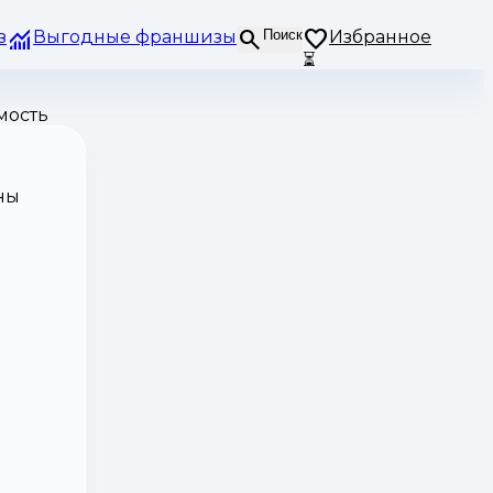
з
Выгодные франшизы
Поиск
Избранное
⏳
мость
ны