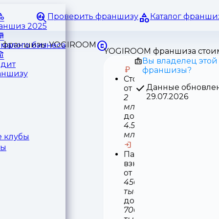
Проверить франшизу
Каталог франши
раншиз 2025
малого бизнеса
YOGIROOM франшиза стои
Вы владелец этой
едит
франшизы?
аншизу
Стоимость
Данные обновле
от
29.07.2026
2
млн
до
4.5
млн
 клубы
ры
Паушальный
взнос
от
450
тыс
до
700