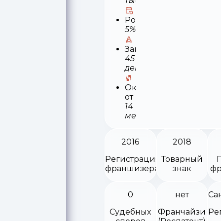
тыс
Роялти
5%
Запуск
45
деней
Окупаемость
от
14
месяцев
2016
2018
Регистрация
Товарный
франшизера
знак
фр
0
нет
Судебных
Франчайзи
Ре