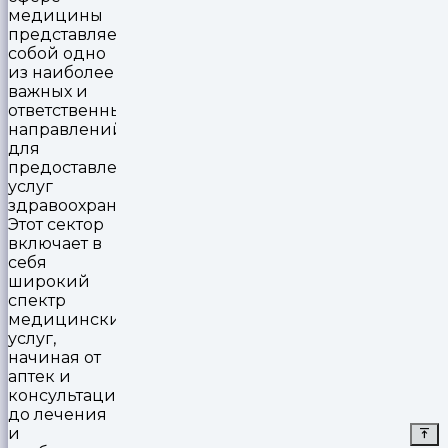
медицины
представляет
собой одно
из наиболее
важных и
ответственных
направлений
для
предоставления
услуг
здравоохранения.
Этот сектор
включает в
себя
широкий
спектр
медицинских
услуг,
начиная от
аптек и
консультаций
до лечения
и