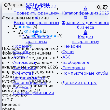
Франшизы
Закрыть
⏳
России
Проверить франшизу
Каталог франшиз 2025
Франшизы медицины
Выгодные франшизы
Франшизы для малого
аптека
(5)
бизнеса
клиника
(2)
лаборатория
(8)
Сколько стоит
Кредит
франшиза
на франшизу
Кофейни
Пекарни
Проверенные
Онлайн
Суши
франшизы
Аптеки
АЗС
медицины
в
Автомойки
Барбершопы
актуальном
Пиццерии
Рестораны
каталоге
Агентства
Компьютерные клубы
2026 года,
недвижимости
купить
Салоны красоты
Детские центры
франшизу
Кофейни
медицины
самообслуживания
стоимостью
от 2 ₽.
Бизнес в
сфере