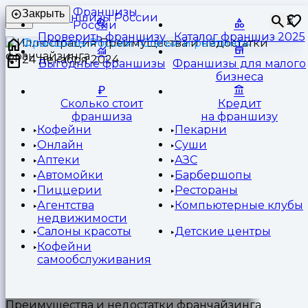
Франшизы
Закрыть
⏳
России
Проверить франшизу
Каталог франшиз 2025
Франшизы России
Статьи и рейтинги
24 декабря 2024
Выгодные франшизы
Франшизы для малого
бизнеса
Сколько стоит
Кредит
франшиза
на франшизу
Кофейни
Пекарни
Онлайн
Суши
Аптеки
АЗС
Автомойки
Барбершопы
Пиццерии
Рестораны
Агентства
Компьютерные клубы
недвижимости
Салоны красоты
Детские центры
Кофейни
самообслуживания
Преимущества и недостатки франчайзинга