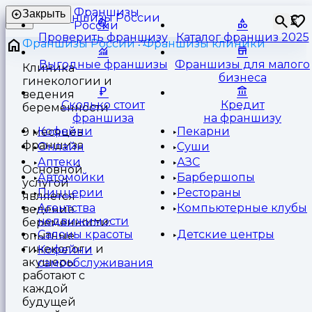
Франшизы
Закрыть
⏳
России
Проверить франшизу
Каталог франшиз 2025
Франшизы России
Франшизы клиники
Выгодные франшизы
Франшизы для малого
Клиника
бизнеса
гинекологии и
ведения
Сколько стоит
Кредит
беременности
франшиза
на франшизу
Кофейни
Пекарни
9 месяцев
франшиза
Онлайн
Суши
Аптеки
АЗС
Основной
Автомойки
Барбершопы
услугой
Пиццерии
Рестораны
является
Агентства
Компьютерные клубы
ведение
недвижимости
беременности:
Салоны красоты
Детские центры
опытные
гинекологи и
Кофейни
акушеры
самообслуживания
работают с
каждой
будущей