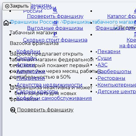
Франшизы
Закрыть
России
Проверить франшизу
Каталог ф
Франшизы России
Франшизы табачного магаз
Выгодные франшизы
Франшизы для 
Табачный магазин
Сколько стоит франшиза
Кр
Bazooka франшиза
на фр
Кофейни
Пекарни
Bazooka предлагает открыть
Онлайн
Суши
табачный магазин федеральной
Аптеки
АЗС
сети, который покажет первый
результат уже через месяц работы с
Автомойки
Барбершопы
рентабельностью в 50%
Пиццерии
Рестораны
Агентства недвижимости
Компьютерные
Франшиза неактивна и может
Салоны красоты
Детские цент
быть закрыта для новых
Кофейни самообслуживания
франчайзи
Проверить франшизу