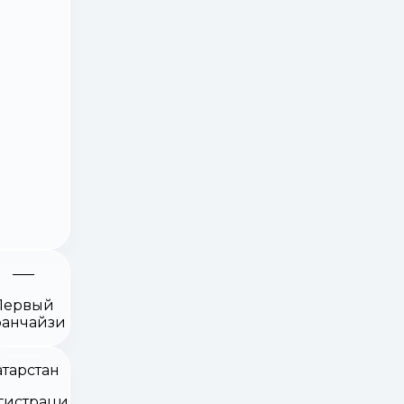
Первый
анчайзи
атарстан
гистрация