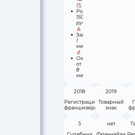
Роялти
15000
руб.
Запуск
1
месяц
Окупаемость
от
8
месяцев
2018
2019
Регистрация
Товарный
франшизера
знак
фр
3
нет
Т
Судебных
Франчайзи
Ре