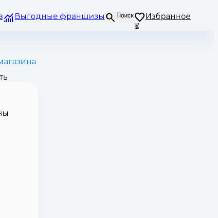
з
Выгодные франшизы
Поиск
Избранное
⏳
магазина
ть
ны