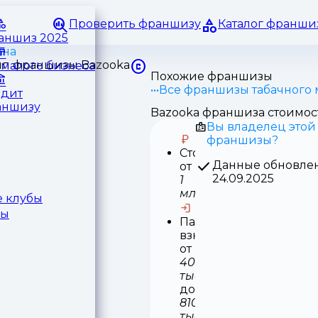
Проверить франшизу
Каталог франши
раншиз 2025
ина
малого бизнеса
Похожие франшизы
Все франшизы табачного 
едит
аншизу
Bazooka франшиза стоимос
Вы владелец этой
франшизы?
Стоимость
Данные обновле
от
24.09.2025
1
млн
 клубы
ры
Паушальный
взнос
от
400
тыс
до
810
тыс