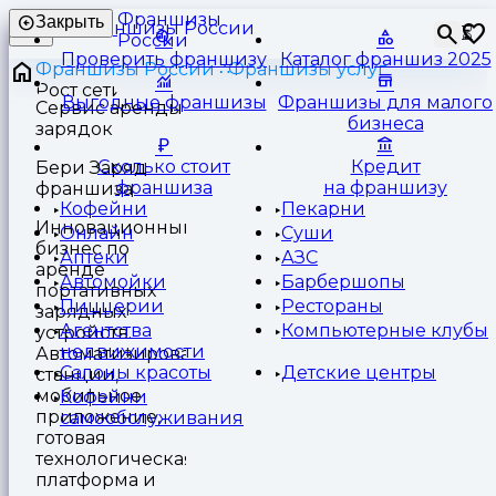
Франшизы
Закрыть
⏳
России
Проверить франшизу
Каталог франшиз 2025
Франшизы России
Франшизы услуг
Выгодные франшизы
Франшизы для малого
Сервис аренды
бизнеса
зарядок
Сколько стоит
Кредит
Бери Заряд
франшиза
на франшизу
франшиза
Кофейни
Пекарни
Инновационный
Онлайн
Суши
бизнес по
Аптеки
АЗС
аренде
Автомойки
Барбершопы
портативных
Пиццерии
Рестораны
зарядных
Агентства
Компьютерные клубы
устройств.
недвижимости
Автоматизированные
Салоны красоты
Детские центры
станции,
мобильное
Кофейни
приложение,
самообслуживания
готовая
технологическая
платформа и