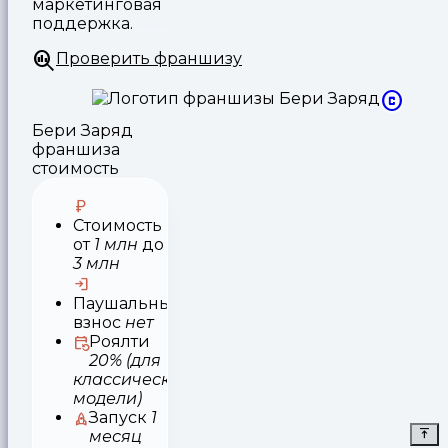
маркетинговая
поддержка.
Проверить франшизу
Бери Заряд
франшиза
стоимость
Стоимость
от
1 млн
до
3 млн
Паушальный
взнос
нет
Роялти
20% (для
классической
модели)
Запуск
1
месяц