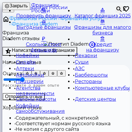
Франшизы
Закрыть
⏳
России
Проверить франшизу
Каталог франшиз 2025
Франшизы России
Франшизы услуг
Франшиза Diadem
Выгодные франшизы
Франшизы для малого
Франшиза
бизнеса
Diadem отзывы
Сколько стоит
Кредит
франшиза
на франшизу
Написать отзыв о франшизе
Кофейни
Пекарни
Онлайн
Суши
Написать отзыв
Аптеки
АЗС
Оценка:
Автомойки
Барбершопы
Пиццерии
Рестораны
Агентства
Компьютерные клубы
недвижимости
Отправить отзыв
Салоны красоты
Детские центры
Кофейни
Хороший отзыв:
самообслуживания
Содержательный, с конкретикой
Соответствует нормам русского языка
Не копия с другого сайта