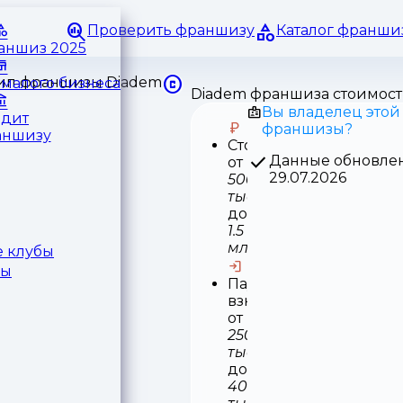
Проверить франшизу
Каталог франши
раншиз 2025
малого бизнеса
Diadem франшиза стоимост
Вы владелец этой
едит
франшизы?
аншизу
Стоимость
Данные обновле
от
29.07.2026
500
тыс
до
1.5
млн
 клубы
ры
Паушальный
взнос
от
250
тыс
до
400