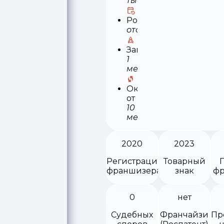
тыс
Роялти
отсутствует
Запуск
1
месяц
Окупаемость
от
10
месяцев
2020
2023
Регистрация
Товарный
франшизера
знак
фр
0
нет
Судебных
Франчайзи
Пр