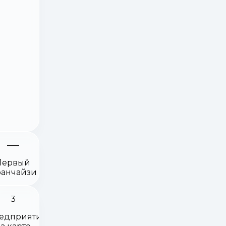
Первый
анчайзи
3
едприятия