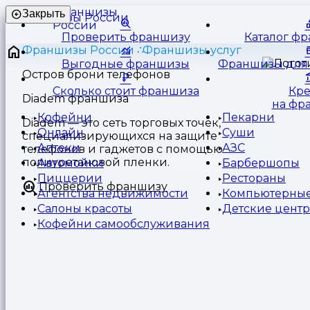
Франшизы
Закрыть
России
Проверить франшизу
Каталог ф
Франшизы России
Франшизы услуг
Выгодные франшизы
Франшизы для 
Остров брони телефонов
Сколько стоит франшиза
Кр
Diadem франшиза
на фр
Кофейни
Пекарни
Diadem — это сеть торговых точек,
Онлайн
Суши
специализирующихся на защите
Аптеки
АЗС
телефонов и гаджетов с помощью
полиуретановой пленки.
Автомойки
Барбершопы
Пиццерии
Рестораны
Проверить франшизу
Агентства недвижимости
Компьютерные
Салоны красоты
Детские цент
Кофейни самообслуживания