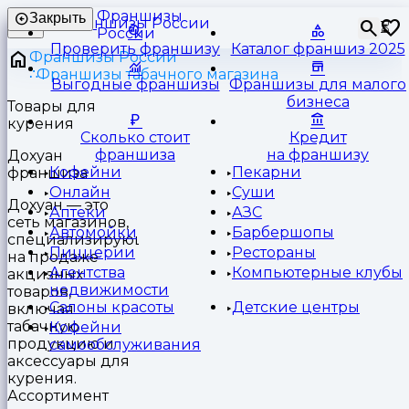
Франшизы
Закрыть
⏳
России
Проверить франшизу
Каталог франшиз 2025
Франшизы России
Франшизы табачного магазина
Выгодные франшизы
Франшизы для малого
бизнеса
Товары для
курения
Сколько стоит
Кредит
франшиза
на франшизу
Дохуан
Кофейни
Пекарни
франшиза
Онлайн
Суши
Дохуан — это
Аптеки
АЗС
сеть магазинов,
Автомойки
Барбершопы
специализирующихся
Пиццерии
Рестораны
на продаже
Агентства
Компьютерные клубы
акцизных
недвижимости
товаров,
Салоны красоты
Детские центры
включая
табачную
Кофейни
продукцию и
самообслуживания
аксессуары для
курения.
Ассортимент