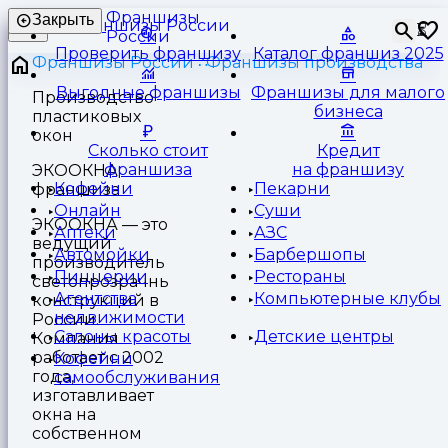
Франшизы
Закрыть
⏳
России
Проверить франшизу
Каталог франшиз 2025
Франшизы России
Франшизы производства
Выгодные франшизы
Франшизы для малого
Производство
бизнеса
пластиковых
окон
Сколько стоит
Кредит
франшиза
на франшизу
ЭКООКНА
Кофейни
Пекарни
франшиза
Онлайн
Суши
ЭКООКНА — это
Аптеки
АЗС
ведущий
Автомойки
Барбершопы
производитель
Пиццерии
Рестораны
светопрозрачных
Агентства
Компьютерные клубы
конструкций в
недвижимости
России.
Салоны красоты
Детские центры
Компания
работает с 2002
Кофейни
года,
самообслуживания
изготавливает
окна на
собственном