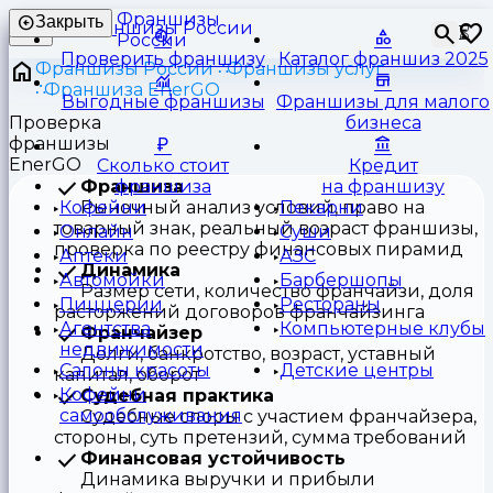
Франшизы
Закрыть
⏳
России
Проверить франшизу
Каталог франшиз 2025
Франшизы России
Франшизы услуг
Франшиза EnerGO
Выгодные франшизы
Франшизы для малого
Проверка
бизнеса
франшизы
EnerGO
Сколько стоит
Кредит
Франшиза
франшиза
на франшизу
Рыночный анализ условий, право на
Кофейни
Пекарни
товарный знак, реальный возраст франшизы,
Онлайн
Суши
проверка по реестру финансовых пирамид
Аптеки
АЗС
Динамика
Автомойки
Барбершопы
Размер сети, количество франчайзи, доля
Пиццерии
Рестораны
расторжений договоров франчайзинга
Агентства
Компьютерные клубы
Франчайзер
недвижимости
Долги, банкротство, возраст, уставный
Салоны красоты
Детские центры
капитал, оборот
Кофейни
Судебная практика
самообслуживания
Судебные споры с участием франчайзера,
стороны, суть претензий, сумма требований
Финансовая устойчивость
Динамика выручки и прибыли