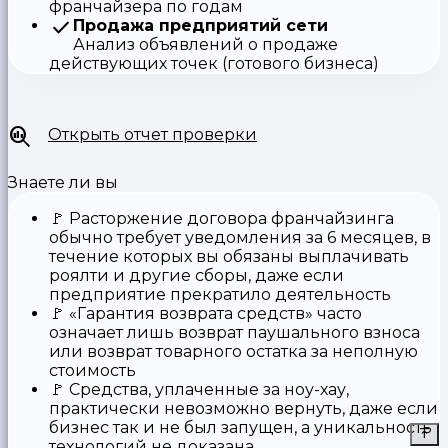
франчайзера по годам
Продажа предприятий сети
Анализ объявлений о продаже
действующих точек (готового бизнеса)
Открыть отчет проверки
Знаете ли вы
🚩
Расторжение договора франчайзинга
обычно требует уведомления за 6 месяцев, в
течение которых вы обязаны выплачивать
роялти и другие сборы, даже если
предприятие прекратило деятельность
🚩
«Гарантия возврата средств»
часто
означает лишь возврат паушального взноса
или возврат товарного остатка за неполную
стоимость
🚩 Средства,
уплаченные за ноу-хау
,
практически невозможно вернуть, даже если
бизнес так и не был запущен, а уникальность
технологий не доказана