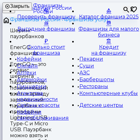
Франшизы
Закрыть
⏳
России
Проверить франшизу
Каталог франшиз 2025
Франшизы России
Франшизы услуг
Выгодные франшизы
Франшизы для малого
Шеринг
бизнеса
пауэрбанков
Сколько стоит
Кредит
EnerGO
франшиза
на франшизу
франшиза
Кофейни
Пекарни
EnerGO — это
Онлайн
Суши
сервис
Аптеки
АЗС
шеринга
Автомойки
Барбершопы
пауэрбанков,
Пиццерии
Рестораны
позволяющий
Агентства
Компьютерные клубы
взять в аренду
недвижимости
заряженный
Салоны красоты
Детские центры
пауэрбанк с
проводами
Кофейни
Lightning, USB
самообслуживания
Type-C и Micro
USB. Пауэрбанк
можно взять и