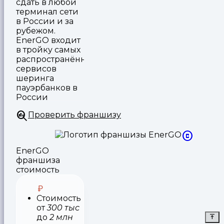
сдать в любой
терминал сети
в России и за
рубежом.
EnerGO входит
в тройку самых
распространённых
сервисов
шеринга
пауэрбанков в
России
Проверить франшизу
EnerGO
франшиза
стоимость
Стоимость
от
300 тыс
до
2 млн