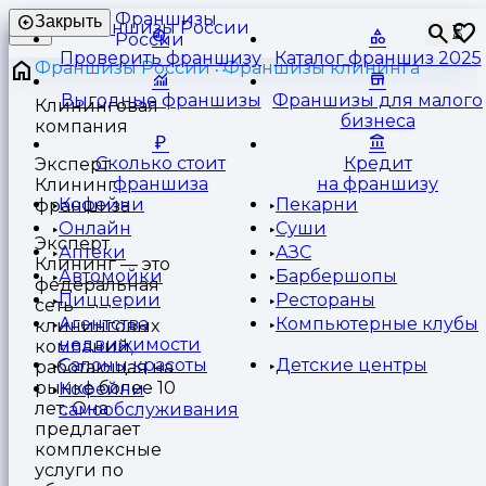
Франшизы
Закрыть
⏳
России
Проверить франшизу
Каталог франшиз 2025
Франшизы России
Франшизы клининга
Выгодные франшизы
Франшизы для малого
Клининговая
бизнеса
компания
Сколько стоит
Кредит
Эксперт
франшиза
на франшизу
Клининг
Кофейни
Пекарни
франшиза
Онлайн
Суши
Эксперт
Аптеки
АЗС
Клининг — это
Автомойки
Барбершопы
федеральная
Пиццерии
Рестораны
сеть
Агентства
Компьютерные клубы
клининговых
недвижимости
компаний,
Салоны красоты
Детские центры
работающая на
рынке более 10
Кофейни
лет. Она
самообслуживания
предлагает
комплексные
услуги по