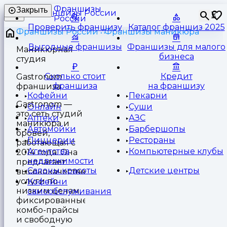
Франшизы
Закрыть
⏳
России
Проверить франшизу
Каталог франшиз 2025
Франшизы России
Франшизы маникюра
Выгодные франшизы
Франшизы для малого
Маникюрная
бизнеса
студия
Сколько стоит
Кредит
Gastronom
франшиза
на франшизу
франшиза
Кофейни
Пекарни
Gastronom —
Онлайн
Суши
это сеть студий
Аптеки
АЗС
маникюра и
Автомойки
Барбершопы
бровей,
Пиццерии
Рестораны
работающая с
Агентства
Компьютерные клубы
2014 года. Она
недвижимости
предлагает
Салоны красоты
Детские центры
высококачественные
услуги по
Кофейни
низким ценам,
самообслуживания
фиксированные
комбо-прайсы
и свободную