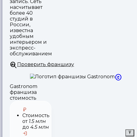
запись. Сеть
насчитывает
более 40
студий в
России,
известна
удобным
интерьером и
экспресс-
обслуживанием
Проверить франшизу
Gastronom
франшиза
стоимость
Стоимость
от
1.5 млн
до
4.5 млн