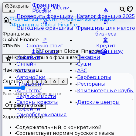
Франшизы
Закрыть
⏳
России
Проверить франшизу
Каталог франшиз 2025
Франшизы России
Франшизы финансы
Франшиза Global Finance
Выгодные франшизы
Франшизы для малого
Франшиза
бизнеса
Global Finance
отзывы
Сколько стоит
Кредит
франшиза
на франшизу
Кофейни
Пекарни
Написать отзыв о франшизе
Онлайн
Суши
Написать отзыв
Аптеки
АЗС
Автомойки
Барбершопы
Оценка:
Пиццерии
Рестораны
Агентства
Компьютерные клубы
недвижимости
Салоны красоты
Детские центры
Отправить отзыв
Кофейни
самообслуживания
Хороший отзыв:
Содержательный, с конкретикой
Соответствует нормам русского языка