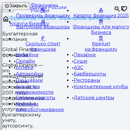
Франшизы
Закрыть
⏳
России
Проверить франшизу
Каталог франшиз 2025
Франшизы России
Франшизы финансы
услуги бизнесу
Выгодные франшизы
Франшизы для малого
бизнеса
Бухгалтерская
компания
Сколько стоит
Кредит
франшиза
на франшизу
Global Finance
Кофейни
Пекарни
франшиза
Онлайн
Суши
Global Finance —
Аптеки
АЗС
это
Автомойки
Барбершопы
международная
Пиццерии
Рестораны
компания,
Агентства
Компьютерные клубы
основанная в
недвижимости
2001 году,
Салоны красоты
Детские центры
предоставляющая
комплексные
Кофейни
услуги по
самообслуживания
бухгалтерскому
учету,
аутсорсингу,