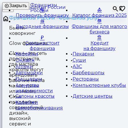
Франшизы
Закрыть
⏳
России
Проверить франшизу
Каталог франшиз 2025
Франшизы России
Франшизы услуг
Выгодные франшизы
Франшизы для малого
Бьюти-
бизнеса
коворкинг
Сколько стоит
Кредит
Glow франшиза
франшиза
на франшизу
Glow — это сеть
Кофейни
Пекарни
пространств,
Онлайн
Суши
где мастера
Аптеки
АЗС
красоты могут
Автомойки
Барбершопы
арендовать
Пиццерии
Рестораны
рабочие места
Агентства
Компьютерные клубы
на час, день
недвижимости
или месяц.
Салоны красоты
Детские центры
Glow
предлагает
Кофейни
современный
самообслуживания
дизайн,
высокий
сервис и