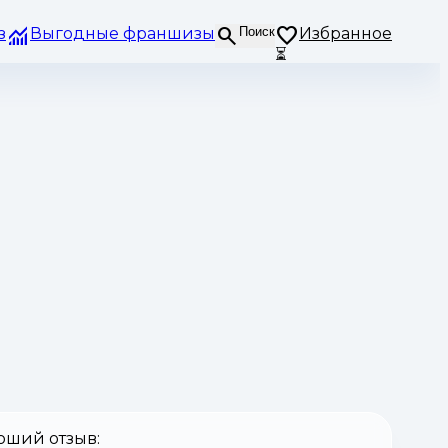
з
Выгодные франшизы
Поиск
Избранное
⏳
оший отзыв: