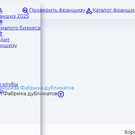
Проверить франшизу
Каталог франши
раншиз 2025
малого бизнеса
едит
аншизу
 клубы
аншиза Фабрика дубликатов
ры
Хор