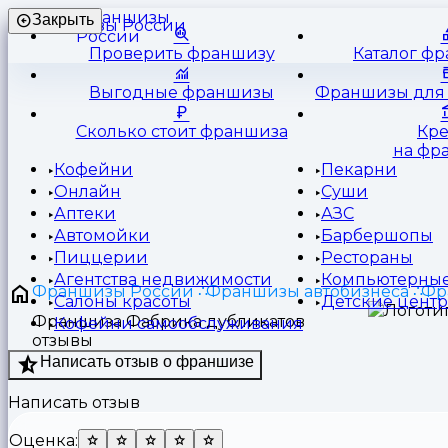
Франшизы
Закрыть
России
Проверить франшизу
Каталог ф
Выгодные франшизы
Франшизы для 
Сколько стоит франшиза
Кр
на фр
Кофейни
Пекарни
Онлайн
Суши
Аптеки
АЗС
Автомойки
Барбершопы
Пиццерии
Рестораны
Агентства недвижимости
Компьютерные
Франшизы России
Франшизы автобизнеса
Фр
Салоны красоты
Детские цент
Франшиза Фабрика дубликатов
Кофейни самообслуживания
отзывы
Написать отзыв о франшизе
Написать отзыв
Оценка: