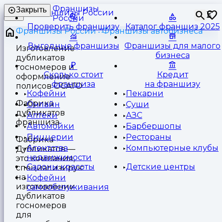
Франшизы
Закрыть
⏳
России
Проверить франшизу
Каталог франшиз 2025
Франшизы России
Франшизы автобизнеса
Выгодные франшизы
Франшизы для малого
Изготовление
бизнеса
дубликатов
госномеров и
Сколько стоит
Кредит
оформление
франшиза
на франшизу
полисов ОСАГО
Кофейни
Пекарни
Фабрика
Онлайн
Суши
дубликатов
Аптеки
АЗС
франшиза
Автомойки
Барбершопы
Пиццерии
Рестораны
Фабрика
Агентства
Компьютерные клубы
Дубликатов —
недвижимости
это компания,
Салоны красоты
Детские центры
специализирующаяся
на
Кофейни
изготовлении
самообслуживания
дубликатов
госномеров
для