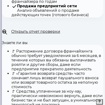
франчайзера по годам
Продажа предприятий сети
Анализ объявлений о продаже
действующих точек (готового бизнеса)
Открыть отчет проверки
Знаете ли вы
🚩
Расторжение договора франчайзинга
обычно требует уведомления за 6 месяцев, в
течение которых вы обязаны выплачивать
роялти и другие сборы, даже если
предприятие прекратило деятельность
🚩
«Гарантия возврата средств»
часто
означает лишь возврат паушального взноса
или возврат товарного остатка за неполную
стоимость
🚩 Средства,
уплаченные за ноу-хау
,
практически невозможно вернуть, даже если
бизнес так и не был запущен, а уникальность
технологий не доказана