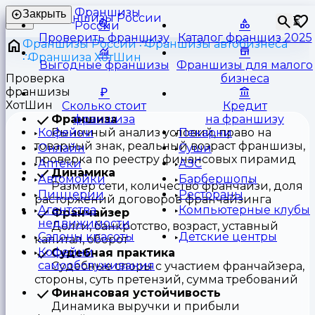
Франшизы
Закрыть
⏳
России
Проверить франшизу
Каталог франшиз 2025
Франшизы России
Франшизы автобизнеса
Франшиза ХотШин
Выгодные франшизы
Франшизы для малого
Проверка
бизнеса
франшизы
ХотШин
Сколько стоит
Кредит
Франшиза
франшиза
на франшизу
Рыночный анализ условий, право на
Кофейни
Пекарни
товарный знак, реальный возраст франшизы,
Онлайн
Суши
проверка по реестру финансовых пирамид
Аптеки
АЗС
Динамика
Автомойки
Барбершопы
Размер сети, количество франчайзи, доля
Пиццерии
Рестораны
расторжений договоров франчайзинга
Агентства
Компьютерные клубы
Франчайзер
недвижимости
Долги, банкротство, возраст, уставный
Салоны красоты
Детские центры
капитал, оборот
Кофейни
Судебная практика
самообслуживания
Судебные споры с участием франчайзера,
стороны, суть претензий, сумма требований
Финансовая устойчивость
Динамика выручки и прибыли