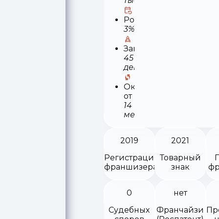
тыс
Роялти
3%
Запуск
45
деней
Окупаемость
от
14
месяцев
2019
2021
Регистрация
Товарный
франшизера
знак
фр
0
нет
Судебных
Франчайзи
Пр