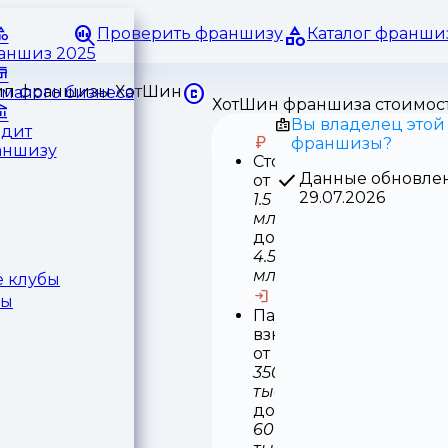
Проверить франшизу
Каталог франши
раншиз 2025
малого бизнеса
ХотШин франшиза стоимос
Вы владелец этой
едит
франшизы?
аншизу
Стоимость
Данные обновле
от
29.07.2026
1.5
млн
до
4.5
млн
 клубы
ры
Паушальный
взнос
от
350
тыс
до
600