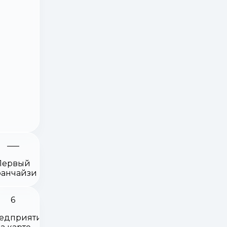
Первый
анчайзи
6
едприятий