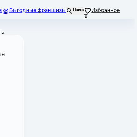
з
Выгодные франшизы
Поиск
Избранное
⏳
ть
ны