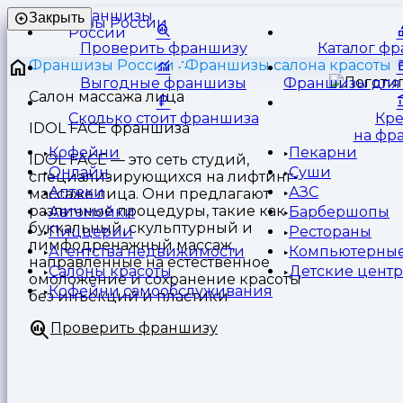
Франшизы
Закрыть
России
Проверить франшизу
Каталог ф
Франшизы России
Франшизы салона красоты
Выгодные франшизы
Франшизы для 
Салон массажа лица
Сколько стоит франшиза
Кр
IDOL FACE франшиза
на фр
Кофейни
Пекарни
IDOL FACE — это сеть студий,
Онлайн
Суши
специализирующихся на лифтинг-
Аптеки
АЗС
массаже лица. Они предлагают
различные процедуры, такие как
Автомойки
Барбершопы
буккальный, скульптурный и
Пиццерии
Рестораны
лимфодренажный массаж,
Агентства недвижимости
Компьютерные
направленные на естественное
Салоны красоты
Детские цент
омоложение и сохранение красоты
Кофейни самообслуживания
без инъекций и пластики
Проверить франшизу