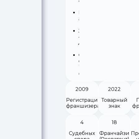
млн
Роялти
5%
Запуск
45
деней
Окупаемость
от
14
месяцев
2009
2022
Регистрация
Товарный
франшизера
знак
фр
4
18
Судебных
Франчайзи
Пр