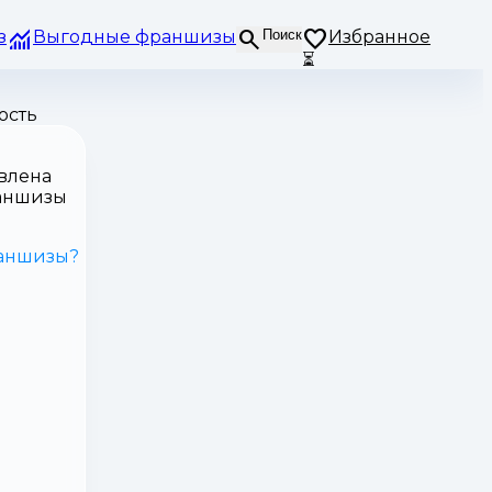
з
Выгодные франшизы
Поиск
Избранное
⏳
ость
влена
аншизы
раншизы?