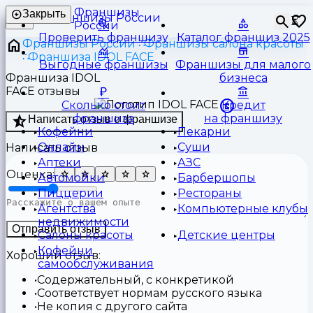
Франшизы
Закрыть
⏳
России
Проверить франшизу
Каталог франшиз 2025
Франшизы России
Франшизы салона красоты
Франшиза IDOL FACE
Выгодные франшизы
Франшизы для малого
Франшиза IDOL
бизнеса
FACE отзывы
Сколько стоит
Кредит
франшиза
на франшизу
Написать отзыв о франшизе
Кофейни
Пекарни
Онлайн
Суши
Написать отзыв
Аптеки
АЗС
Оценка:
Автомойки
Барбершопы
Пиццерии
Рестораны
Агентства
Компьютерные клубы
недвижимости
Отправить отзыв
Салоны красоты
Детские центры
Кофейни
Хороший отзыв:
самообслуживания
Содержательный, с конкретикой
Соответствует нормам русского языка
Не копия с другого сайта