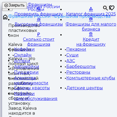
Франшизы
Закрыть
⏳
России
Проверить франшизу
Каталог франшиз 2025
Франшизы России
Франшизы производства
Выгодные франшизы
Франшизы для малого
Производство
бизнеса
пластиковых
окон
Сколько стоит
Кредит
франшиза
на франшизу
Kaleva
Кофейни
Пекарни
франшиза
Онлайн
Суши
Kaleva — это
Аптеки
АЗС
полный цикл
Автомойки
Барбершопы
изготовления
Пиццерии
Рестораны
окон ПВХ,
Агентства
Компьютерные клубы
включающий
недвижимости
разработку
Салоны красоты
Детские центры
профиля,
экструзию,
Кофейни
сборку и
самообслуживания
установку.
Завод Kaleva
находится в