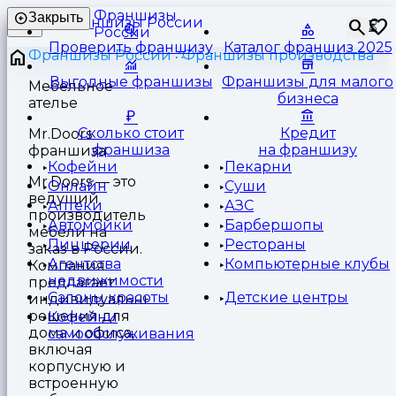
Франшизы
Закрыть
⏳
России
Проверить франшизу
Каталог франшиз 2025
Франшизы России
Франшизы производства
Выгодные франшизы
Франшизы для малого
Мебельное
бизнеса
ателье
Сколько стоит
Кредит
Mr.Doors
франшиза
на франшизу
франшиза
Кофейни
Пекарни
Mr.Doors — это
Онлайн
Суши
ведущий
Аптеки
АЗС
производитель
Автомойки
Барбершопы
мебели на
Пиццерии
Рестораны
заказ в России.
Агентства
Компьютерные клубы
Компания
недвижимости
предлагает
Салоны красоты
Детские центры
индивидуальные
решения для
Кофейни
дома и офиса,
самообслуживания
включая
корпусную и
встроенную