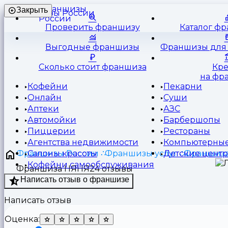
Франшизы
Закрыть
России
Проверить франшизу
Каталог ф
Выгодные франшизы
Франшизы для 
Сколько стоит франшиза
Кр
на фр
Кофейни
Пекарни
Онлайн
Суши
Аптеки
АЗС
Автомойки
Барбершопы
Пиццерии
Рестораны
Агентства недвижимости
Компьютерные
Франшизы России
Франшизы услуг
Франшиз
Салоны красоты
Детские цент
Кофейни самообслуживания
Франшиза НЯНЯ24 отзывы
Написать отзыв о франшизе
Написать отзыв
Оценка: