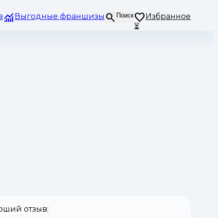
з
Выгодные франшизы
Поиск
Избранное
⏳
оший отзыв: