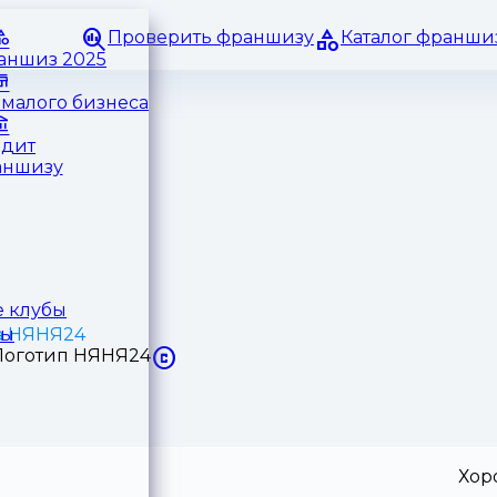
Проверить франшизу
Каталог франши
раншиз 2025
малого бизнеса
едит
аншизу
 клубы
а НЯНЯ24
ры
Хор