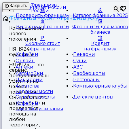
Франшизы
Закрыть
⏳
России
Проверить франшизу
Каталог франшиз 2025
Франшизы России
Франшизы услуг
Выгодные франшизы
Франшизы для малого
Команда нянь
бизнеса
нового
поколения
Сколько стоит
Кредит
франшиза
на франшизу
НЯНЯ24
Кофейни
Пекарни
франшиза
Онлайн
Суши
НЯНЯ24 — это
Аптеки
АЗС
сервис,
Автомойки
Барбершопы
предоставляющий
Пиццерии
Рестораны
услуги нянь
Агентства
Компьютерные клубы
нового
недвижимости
поколения.
Салоны красоты
Детские центры
Они работают с
детьми от 0+ и
Кофейни
предлагают
самообслуживания
помощь на
любой
территории,