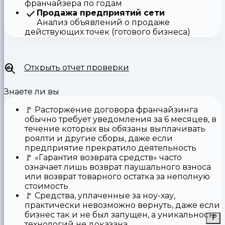
франчайзера по годам
Продажа предприятий сети
Анализ объявлений о продаже
действующих точек (готового бизнеса)
Открыть отчет проверки
Знаете ли вы
🚩
Расторжение договора франчайзинга
обычно требует уведомления за 6 месяцев, в
течение которых вы обязаны выплачивать
роялти и другие сборы, даже если
предприятие прекратило деятельность
🚩
«Гарантия возврата средств»
часто
означает лишь возврат паушального взноса
или возврат товарного остатка за неполную
стоимость
🚩 Средства,
уплаченные за ноу-хау
,
практически невозможно вернуть, даже если
бизнес так и не был запущен, а уникальность
технологий не доказана