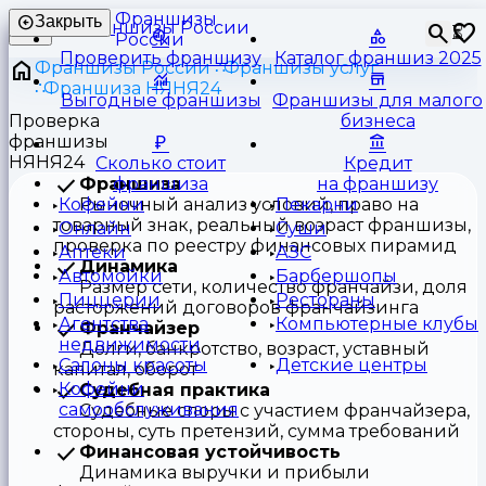
Франшизы
Закрыть
⏳
России
Проверить франшизу
Каталог франшиз 2025
Франшизы России
Франшизы услуг
Франшиза НЯНЯ24
Выгодные франшизы
Франшизы для малого
Проверка
бизнеса
франшизы
НЯНЯ24
Сколько стоит
Кредит
Франшиза
франшиза
на франшизу
Рыночный анализ условий, право на
Кофейни
Пекарни
товарный знак, реальный возраст франшизы,
Онлайн
Суши
проверка по реестру финансовых пирамид
Аптеки
АЗС
Динамика
Автомойки
Барбершопы
Размер сети, количество франчайзи, доля
Пиццерии
Рестораны
расторжений договоров франчайзинга
Агентства
Компьютерные клубы
Франчайзер
недвижимости
Долги, банкротство, возраст, уставный
Салоны красоты
Детские центры
капитал, оборот
Кофейни
Судебная практика
самообслуживания
Судебные споры с участием франчайзера,
стороны, суть претензий, сумма требований
Финансовая устойчивость
Динамика выручки и прибыли