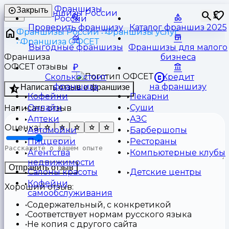
Франшизы
Закрыть
⏳
России
Проверить франшизу
Каталог франшиз 2025
Франшизы России
Франшизы услуг
Франшиза ОФСЕТ
Выгодные франшизы
Франшизы для малого
Франшиза
бизнеса
ОФСЕТ отзывы
Сколько стоит
Кредит
франшиза
на франшизу
Написать отзыв о франшизе
Кофейни
Пекарни
Онлайн
Суши
Написать отзыв
Аптеки
АЗС
Оценка:
Автомойки
Барбершопы
Пиццерии
Рестораны
Агентства
Компьютерные клубы
недвижимости
Отправить отзыв
Салоны красоты
Детские центры
Кофейни
Хороший отзыв:
самообслуживания
Содержательный, с конкретикой
Соответствует нормам русского языка
Не копия с другого сайта