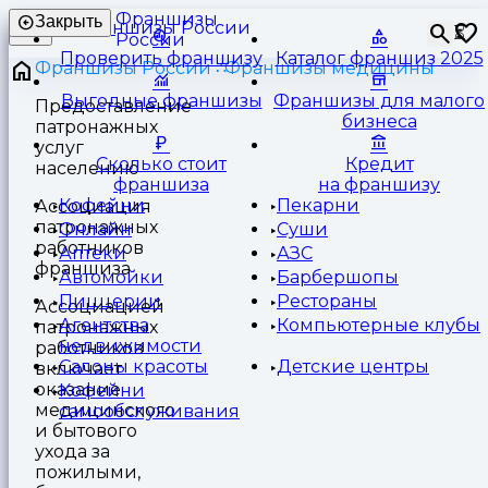
Франшизы
Закрыть
⏳
России
Проверить франшизу
Каталог франшиз 2025
Франшизы России
Франшизы медицины
Выгодные франшизы
Франшизы для малого
Предоставление
бизнеса
патронажных
услуг
Сколько стоит
Кредит
населению
франшиза
на франшизу
Кофейни
Пекарни
Ассоциация
патронажных
Онлайн
Суши
работников
Аптеки
АЗС
франшиза
Автомойки
Барбершопы
Пиццерии
Рестораны
Ассоциацией
Агентства
Компьютерные клубы
патронажных
недвижимости
работников
Салоны красоты
Детские центры
включает
оказание
Кофейни
медицинского
самообслуживания
и бытового
ухода за
пожилыми,