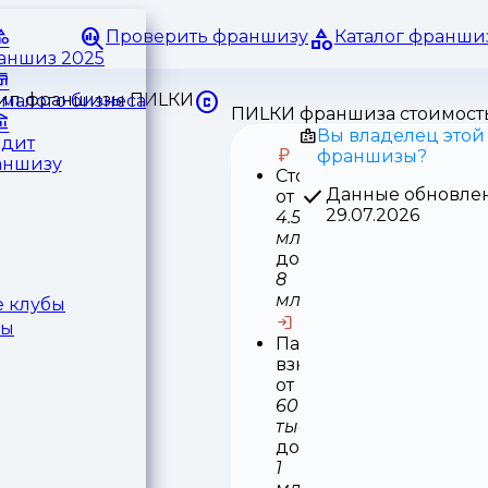
Проверить франшизу
Каталог франши
раншиз 2025
малого бизнеса
ПИLКИ франшиза стоимост
Вы владелец этой
едит
франшизы?
аншизу
Стоимость
Данные обновле
от
29.07.2026
4.5
млн
до
8
млн
 клубы
ры
Паушальный
взнос
от
600
тыс
до
1