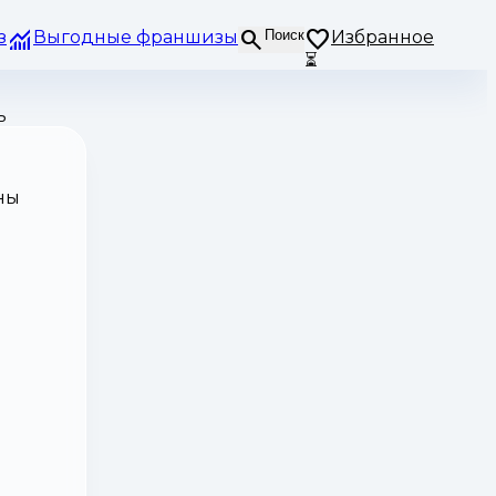
з
Выгодные франшизы
Поиск
Избранное
⏳
ь
ны