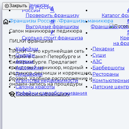
Франшизы
Закрыть
России
Проверить франшизу
Каталог ф
Франшизы России
Франшизы маникюра
Выгодные франшизы
Франшизы для 
Салон маникюра и педикюра
Сколько стоит франшиза
Кр
ПИLКИ франшиза
на фр
Кофейни
Пекарни
ПИLКИ — это крупнейшая сеть
Онлайн
Суши
студий в Санкт-Петербурге и
Аптеки
АЗС
Екатеринбурге. Предлагает
трендовый маникюр, модный
Автомойки
Барбершопы
педикюр, ресницы и коррекцию
Пиццерии
Рестораны
бровей. Удобное расположение и
Агентства недвижимости
Компьютерные
онлайн-запись на процедуры
Салоны красоты
Детские цент
Кофейни самообслуживания
Проверить франшизу