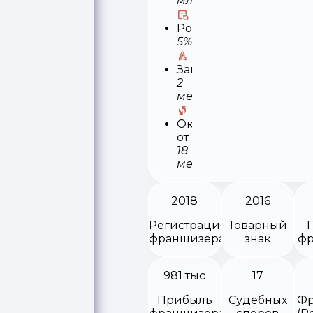
млн
Роялти
5%
Запуск
2
месяца
Окупаемость
от
18
месяцев
2018
2016
Регистрация
Товарный
франшизера
знак
фр
981 тыс
17
Прибыль
Судебных
Фр