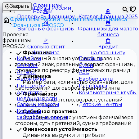
Франшизы
Закрыть
⏳
России
Проверить франшизу
Каталог франшиз 2025
Франшизы России
Франшизы автобизнеса
Франшиза PROSCO
Выгодные франшизы
Франшизы для малого
Проверка
бизнеса
франшизы
PROSCO
Сколько стоит
Кредит
Франшиза
франшиза
на франшизу
Рыночный анализ условий, право на
Кофейни
Пекарни
товарный знак, реальный возраст франшизы,
Онлайн
Суши
проверка по реестру финансовых пирамид
Аптеки
АЗС
Динамика
Автомойки
Барбершопы
Размер сети, количество франчайзи, доля
Пиццерии
Рестораны
расторжений договоров франчайзинга
Агентства
Компьютерные клубы
Франчайзер
недвижимости
Долги, банкротство, возраст, уставный
Салоны красоты
Детские центры
капитал, оборот
Кофейни
Судебная практика
самообслуживания
Судебные споры с участием франчайзера,
стороны, суть претензий, сумма требований
Финансовая устойчивость
Динамика выручки и прибыли