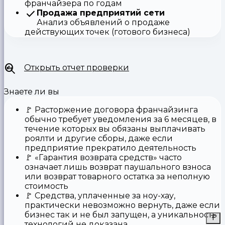
франчайзера по годам
Продажа предприятий сети
Анализ объявлений о продаже
действующих точек (готового бизнеса)
Открыть отчет проверки
Знаете ли вы
🚩
Расторжение договора франчайзинга
обычно требует уведомления за 6 месяцев, в
течение которых вы обязаны выплачивать
роялти и другие сборы, даже если
предприятие прекратило деятельность
🚩
«Гарантия возврата средств»
часто
означает лишь возврат паушального взноса
или возврат товарного остатка за неполную
стоимость
🚩 Средства,
уплаченные за ноу-хау
,
практически невозможно вернуть, даже если
бизнес так и не был запущен, а уникальность
технологий не доказана