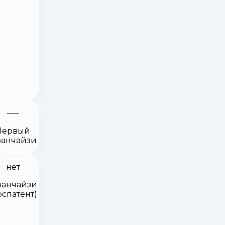
Первый
анчайзи
нет
анчайзи
оспатент)