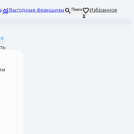
з
Выгодные франшизы
Поиск
Избранное
⏳
са
ть
ны