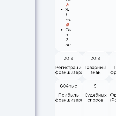
Запуск
1
месяц
Окупаемость
от
2
лет
2019
2019
Регистрация
Товарный
франшизера
знак
фр
804 тыс
5
Прибыль
Судебных
Фр
франшизера
споров
(Р