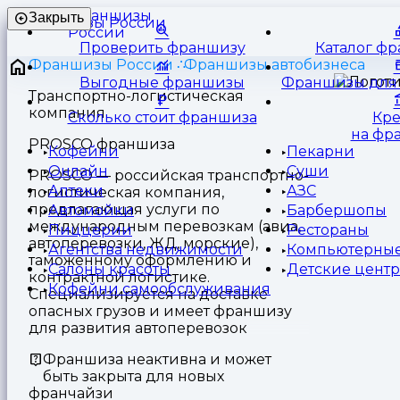
Франшизы
Закрыть
России
Проверить франшизу
Каталог ф
Франшизы России
Франшизы автобизнеса
Выгодные франшизы
Франшизы для 
Транспортно-логистическая
компания
Сколько стоит франшиза
Кр
на фр
PROSCO франшиза
Кофейни
Пекарни
Онлайн
Суши
PROSCO — российская транспортно-
Аптеки
АЗС
логистическая компания,
предлагающая услуги по
Автомойки
Барбершопы
международным перевозкам (авиа,
Пиццерии
Рестораны
автоперевозки, ЖД, морские),
Агентства недвижимости
Компьютерные
таможенному оформлению и
Салоны красоты
Детские цент
контрактной логистике.
Кофейни самообслуживания
Специализируется на доставке
опасных грузов и имеет франшизу
для развития автоперевозок
Франшиза неактивна и может
быть закрыта для новых
франчайзи