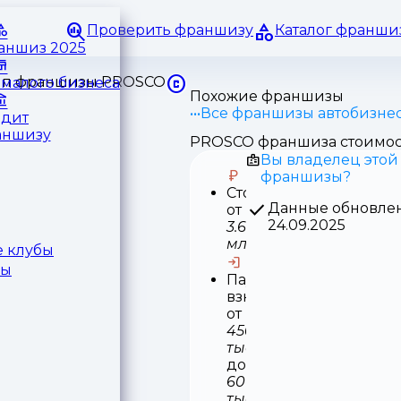
Проверить франшизу
Каталог франши
раншиз 2025
малого бизнеса
Похожие франшизы
Все франшизы автобизне
едит
аншизу
PROSCO франшиза стоимос
Вы владелец этой
франшизы?
Стоимость
Данные обновле
от
24.09.2025
3.6
млн
 клубы
ры
Паушальный
взнос
от
450
тыс
до
600
тыс