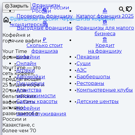
Франшизы
Закрыть
⏳
России
Проверить франшизу
Каталог франшиз 2025
Франшизы России
Франшизы кофейни
кондитерская
Выгодные франшизы
Франшизы для малого
бизнеса
Кофейня и
горячие вафли
Сколько стоит
Кредит
франшиза
на франшизу
Your Time
Кофейни
Пекарни
франшиза
Онлайн
Суши
YourTime — это
Аптеки
АЗС
сеть кофеен,
Автомойки
Барбершопы
предлагающая
Пиццерии
Рестораны
25 видов кофе и
Агентства
Компьютерные клубы
20 видов
недвижимости
бельгийских
Салоны красоты
Детские центры
вафель. Сеть
активно
Кофейни
развивается в
самообслуживания
России и
Казахстане, с
более чем 70