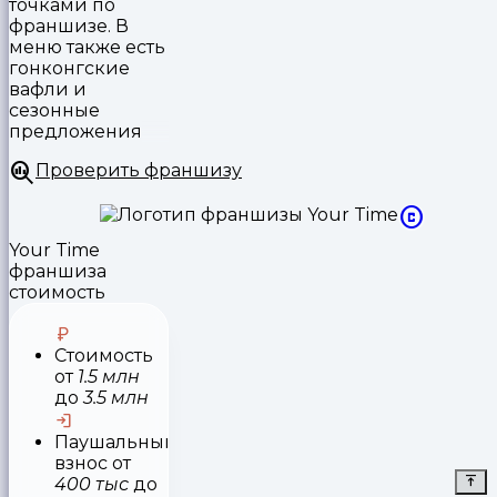
точками по
франшизе. В
меню также есть
гонконгские
вафли и
сезонные
предложения
Проверить франшизу
Your Time
франшиза
стоимость
Стоимость
от
1.5 млн
до
3.5 млн
Паушальный
взнос
от
400 тыс
до