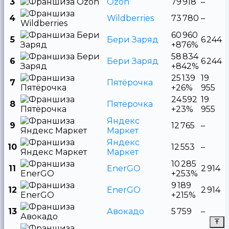
3
Ozon
79 918
–
4
Wildberries
73 780
–
60 960
5
Бери Заряд
6 244
+876%
58 834
6
Бери Заряд
6 244
+842%
25 139
19
7
Пятёрочка
+26%
955
24 592
19
8
Пятёрочка
+23%
955
Яндекс
9
12 765
–
Маркет
Яндекс
10
12 553
–
Маркет
10 285
11
EnerGO
2 914
+253%
9 189
12
EnerGO
2 914
+215%
13
Авокадо
5 759
–