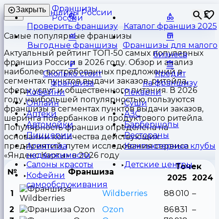
Франшизы
Закрыть
⏳
России
Проверить франшизу
Каталог франшиз 2025
Самые популярные франшизы
Выгодные франшизы
Франшизы для малого
Актуальный рейтинг ТОП-50 самых популярных
бизнеса
франшиз России в 2026 году. Обзор и анализ
наиболее востребованных предложений в
Сколько стоит
Кредит
сегментах пунктов выдачи заказов, ритейла,
франшиза
на франшизу
сферы услуг и общественного питания. В 2026
Кофейни
Пекарни
году наибольшей популярностью пользуются
Онлайн
Суши
франшизы в сегментах пунктов выдачи заказов,
Аптеки
АЗС
шеринга повербанков и продуктового ритейла.
Автомойки
Барбершопы
Популярность франшиз определена на
Пиццерии
Рестораны
основании количества действующих
предприятий, путем исследования сервиса
Агентства
Компьютерные клубы
«Яндекс Карты» в 2026 году
недвижимости
Салоны красоты
Детские центры
Точек
№
Франшиза
Кофейни
2025
2024
самообслуживания
1
Wildberries
88 010
–
2
Ozon
86 831
–